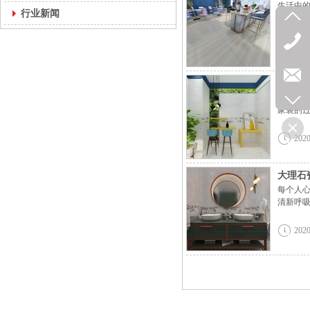
生活中的
行业新闻
2020
如何挑
91香蕉
家装的过
2020
大理石
每个人心
清新呼吸
2020